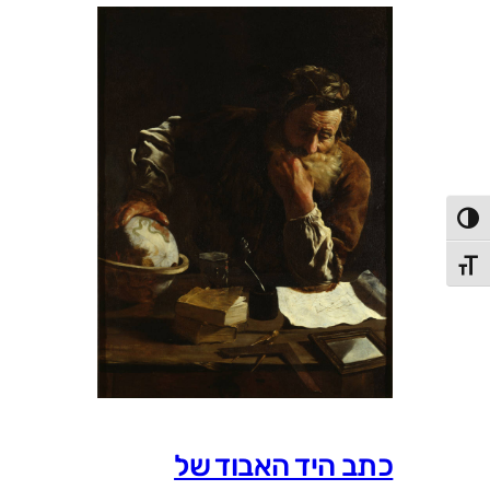
פעל/כבה ניגודיות גבוהה
תג גודל גופן
כתב היד האבוד של