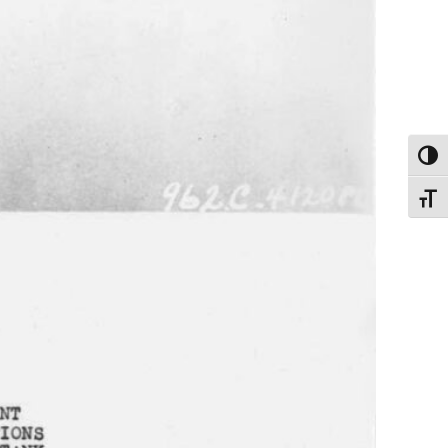
[עוש
פעל/כבה ניגודיות גבוהה
מהם ילד כב
תג גודל גופן
קשים שכאלה