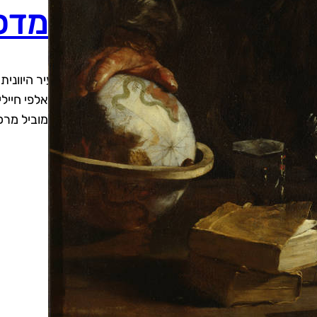
היד האבוד של ארכימדס
השנה היא 212 לפני הספירה. המקום – חומותיה המבוצרים של העיר היו
מה רומאיות מתקרב אל העיר. במקביל, כוח יבשתי של אלפי חייל
סירקוסאי בלפיתת צבת דו כיוונית. את הצבא הרומאי מוביל מרכ