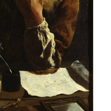
כתב 
ספינות מלח
שתלכוד את 