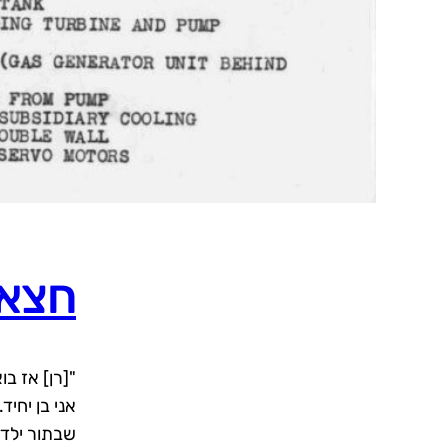
חצאי
"[רן] אז ב
אני בן יחיד
שבתור ילד 