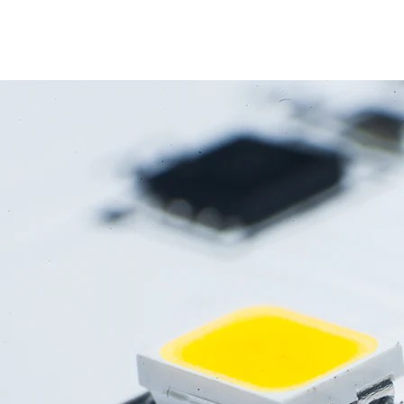
הבהב לד עם STM32 – בלי ספריות!