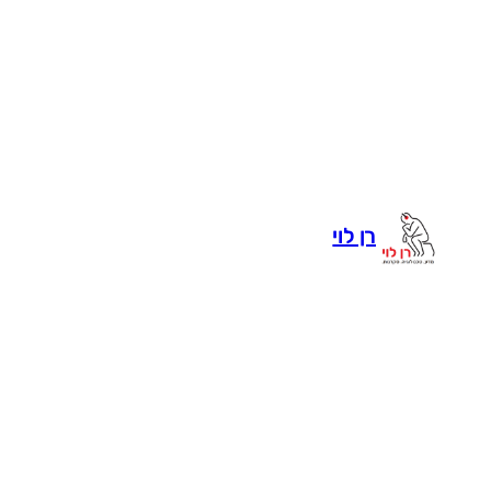
לדלג
לתוכן
רן לוי