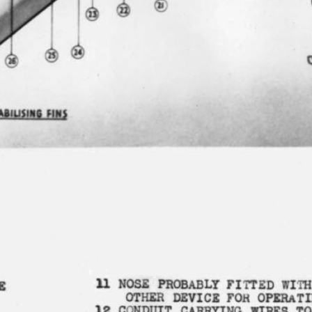
הטיל הבליסטי הראשון: ורנר פון בראון וה- V-2
להאזנה לפרק: בשמונה בספטמבר, 1944, אירע פיצוץ אדיר במחוז צ'יזוויק (Chiswick) שבמערב לונדון. שלושה בני אדם – אחד
. תושביה של לונדון כבר היו מתורגלים באירועים
ר הגרמני בשנים הראשונות של מלחמת…