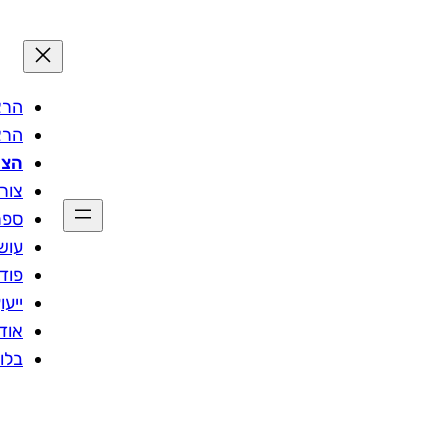
הרצ
הרצ
הצט
צור
ספר
עוש
פוד
ייעו
אוד
בלו