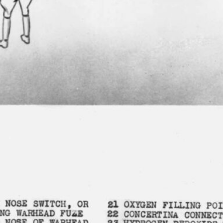
ים היסטוריה]
ן שלוש – איבדו את חייהם, שבעה נפצעו ומספר מבנים נפגעו קשות
: עשרות אלפי בריטים נהרגו ב"בליץ'" המפורסם של חיל האווי