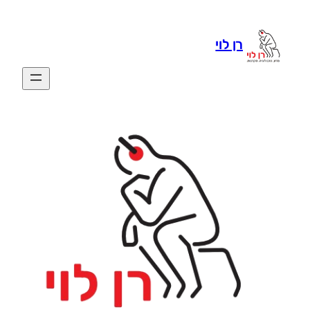
לדלג
לתוכן
רן לוי