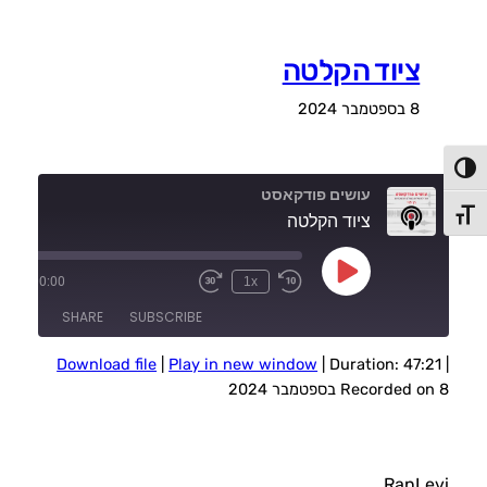
ציוד הקלטה
8 בספטמבר 2024
פעל/כבה ניגודיות גבוהה
עושים פודקאסט
תג גודל גופן
ציוד הקלטה
Play
:21
/
00:00
1x
Episode
SHARE
SUBSCRIBE
Download file
|
Play in new window
|
Duration: 47:21
|
SHARE
Recorded on 8 בספטמבר 2024
RSS FEED
LINK
EMBED
RanLevi